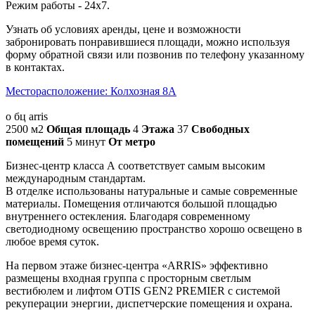
Режим работы - 24х7.
Узнать об условиях аренды, цене и возможности
забронировать понравившиеся площади, можно используя
форму обратной связи или позвонив по телефону указанному
в контактах.
Месторасположение:
Колхозная 8А
о бц arris
2500 м2
Общая площадь
4
Этажа
37
Cвободных
помещений
5 минут
От метро
Бизнес-центр класса А соответствует самым высоким
международным стандартам.
В отделке использованы натуральные и самые современные
материалы. Помещения отличаются большой площадью
внутреннего остекления. Благодаря современному
светодиодному освещению пространство хорошо освещено в
любое время суток.
На первом этаже бизнес-центра «ARRIS» эффективно
размещены входная группа с просторным светлым
вестибюлем и лифтом OTIS GEN2 PREMIER с системой
рекуперации энергии, диспетчерские помещения и охрана.